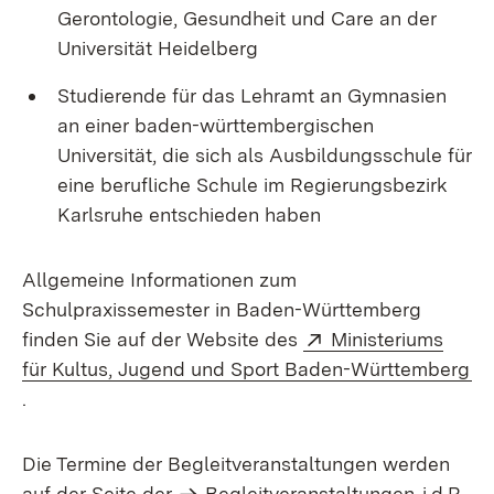
Gerontologie, Gesundheit und Care an der
Universität Heidelberg
Studierende für das Lehramt an Gymnasien
an einer baden-württembergischen
Universität, die sich als Ausbildungsschule für
eine berufliche Schule im Regierungsbezirk
Karlsruhe entschieden haben
Allgemeine Informationen zum
Schulpraxissemester in Baden-Württemberg
Extern:
finden Sie auf der Website des
Ministeriums
(Ö
für Kultus, Jugend und Sport Baden-Württemberg
.
Die Termine der Begleitveranstaltungen werden
auf der Seite der
Begleitveranstaltungen
i.d.R.