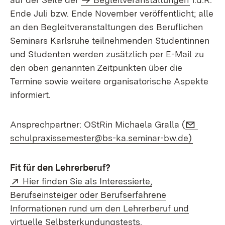
Ende Juli bzw. Ende November veröffentlicht; alle
an den Begleitveranstaltungen des Beruflichen
Seminars Karlsruhe teilnehmenden Studentinnen
und Studenten werden zusätzlich per E-Mail zu
den oben genannten Zeitpunkten über die
Termine sowie weitere organisatorische Aspekte
informiert.
E-Mail
Ansprechpartner:
OStRin Michaela Gralla (
(Öffnet
schulpraxissemester@bs-ka.seminar-bw.de)
Fit für den Lehrerberuf?
Extern:
Hier finden Sie als Interessierte,
Berufseinsteiger oder Berufserfahrene
Informationen rund um den Lehrerberuf und
(Öffnet in neuem Fe
virtuelle Selbsterkundungstests.